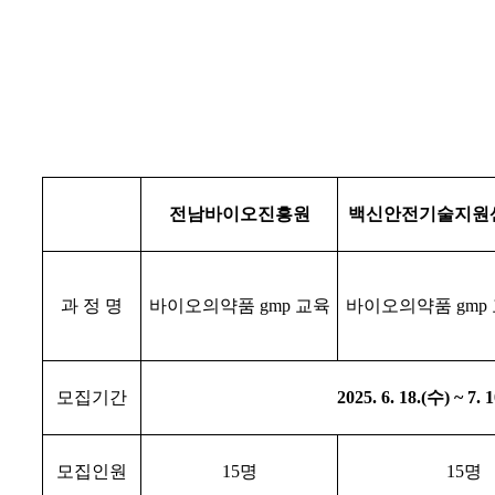
전남바이오진흥원
백신안전기술지원
과 정 명
바이오의약품
gmp
교육
바이오의약품
gmp
모집기간
2025. 6. 18.(
수
) ~ 7. 1
모집인원
15
명
15
명