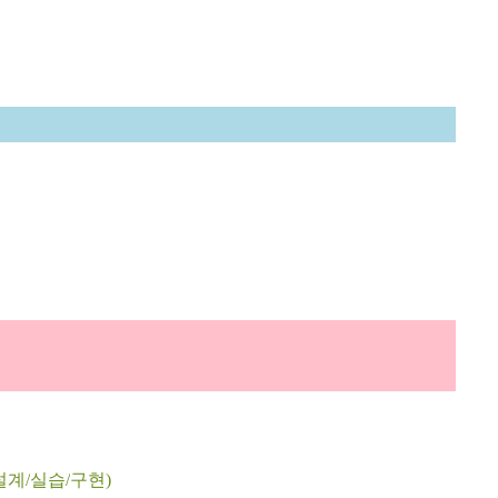
설계
/
실습
/
구현
)