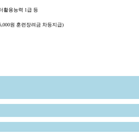
터활용능력
1
급 등
6,000
원 훈련장려금 차등지급
)