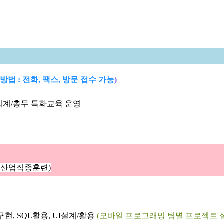
청방법
:
전화
,
팩스
,
방문 접수 가능
)
회계
/
총무 특화교육 운영
략산업직종훈련
)
구현
, SQL
활용
, UI
설계
/
활용
(
모바일 프로그래밍 팀별 프로젝트 