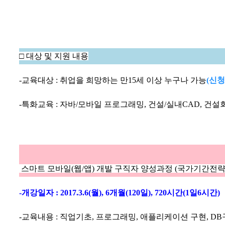
□
대상 및 지원 내용
-
교육대상
:
취업을 희망하는 만
15
세 이상 누구나 가능
(
신
-
특화교육
:
자바
/
모바일 프로그래밍
,
건설
/
실내
CAD,
건설
스마트 모바일
(
웹
/
앱
)
개발 구직자 양성과정
(
국가기간전
-
개강일자
: 2017.3.6(
월
), 6
개월
(120
일
), 720
시간
(1
일
6
시간
)
-
교육내용
:
직업기초
,
프로그래밍
,
애플리케이션 구현
, DB