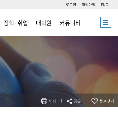
로그인
회원가입
ENG
장학·취업
대학원
커뮤니티
취업지원(대학)
공지사항
공지사항(대학)
장학안내(학과)
입학안내
공지사항(학과)
취업지원(학과)
교과과정/
뉴스
개설교과목
자유게시판
대학원강의·세미나
학업계획&
대학원생 취업현황
연수체험
자유게시판
사진첩
대학원서식모음
자주묻는질문
묻고답하기
인쇄
공유
즐겨찾기
서식모음