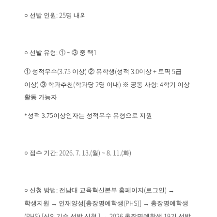
: 25
○
선발 인원
명 내외
:
~
1
○
선발 유형
①
③
중 택
(3.75
)
(
3.0
+
5
①
성적우수
이상
②
유학생
성적
이상
토픽
급
)
(
2
)
: 4
이상
③
학과추천
학과당
명 이내
※
공통 사항
학기 이상
활동 가능자
*성적 3.75이상인자는 성적우수 유형으로 지원
: 2026. 7. 13.(
) ~ 8. 11.(
)
○
접수 기간
월
화
:
(
)
○
신청 방법
전남대 교육혁신본부 홈페이지
로그인
→
[
(PHS)]
학생지원
→
인재양성
총장명예학생
→
총장명예학생
(PHS) [
]
2026
19
신입기수 선발 신청
→
총장명예학생
기 선발