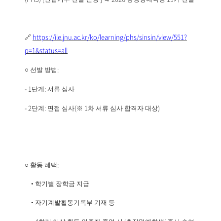
🔗
https://ile.jnu.ac.kr/ko/learning/phs/sinsin/view/551?
p=1&status=all
:
○
선발 방법
- 1
:
단계
서류 심사
- 2
:
(
1
)
단계
면접 심사
※
차 서류 심사 합격자 대상
:
○
활동 혜택
•
학기별 장학금 지급
•
자기계발활동기록부 기재 등