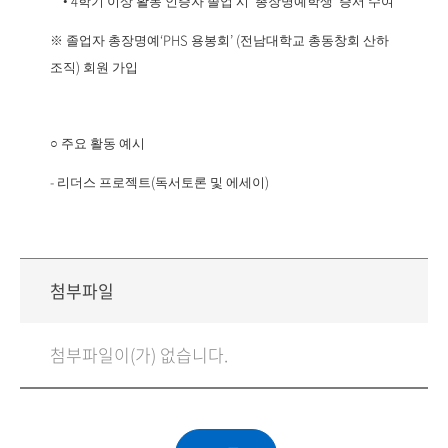
4
‘
’
•
학기 이상 활동 인증자 졸업 시
총장명예학생
증서 수여
‘PHS
’ (
※
졸업자 총장명예
용봉회
전남대학교 총동창회 산하
)
조직
회원 가입
○
주요 활동 예시
-
(
)
리더스 프로젝트
독서토론 및 에세이
첨부파일
첨부파일이(가) 없습니다.