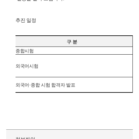
추진 일정
구 분
종합시험
7. 
7. 
외국어시험
※
입
외국어
·
종합 시험 합격자 발표
8. 