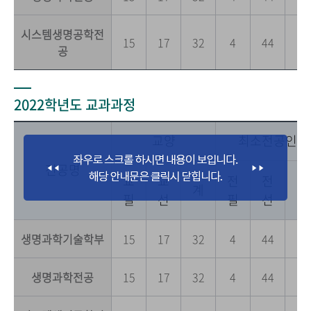
시스템생명공학전
15
17
32
4
44
0
공
2022학년도 교과과정
교양
최소전공인정
전공명
교
교
전
전
전
계
필
선
필
선
공
생명과학기술학부
15
17
32
4
44
0
생명과학전공
15
17
32
4
44
0