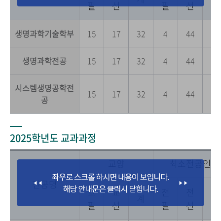
필
선
필
선
공
생명과학기술학부
15
17
32
4
44
0
생명과학전공
15
17
32
4
44
0
시스템생명공학전
15
17
32
4
44
0
공
2025학년도 교과과정
교양
최소전공인정
전공명
교
교
전
전
전
계
필
선
필
선
공