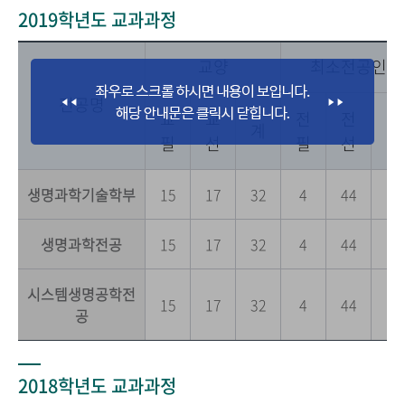
2019학년도 교과과정
교양
최소전공인정
전공명
교
교
전
전
전
계
필
선
필
선
공
생명과학기술학부
15
17
32
4
44
0
생명과학전공
15
17
32
4
44
0
시스템생명공학전
15
17
32
4
44
0
공
2018학년도 교과과정