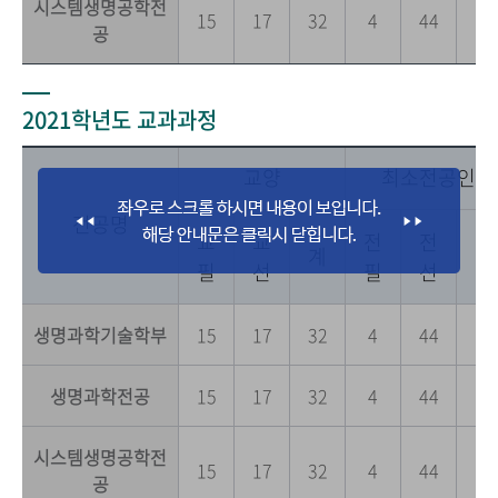
시스템생명공학전
15
17
32
4
44
0
공
2021학년도 교과과정
교양
최소전공인정
전공명
교
교
전
전
전
계
필
선
필
선
공
생명과학기술학부
15
17
32
4
44
0
생명과학전공
15
17
32
4
44
0
시스템생명공학전
15
17
32
4
44
0
공