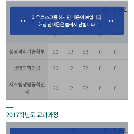
교양
최소전공인정
전공명
교
교
전
전
전
계
필
선
필
선
공
생명과학기술학부
20
12
32
0
0
42
생명과학전공
20
12
32
0
0
42
시스템생명공학전
20
12
32
0
0
42
공
2017학년도 교과과정
교양
최소전공인정