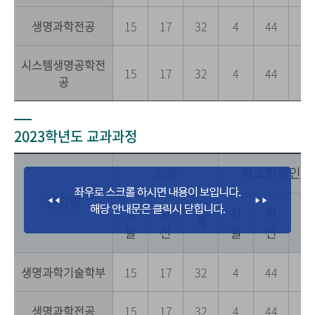
생명과학전공
15
17
32
4
44
0
시스템생명공학전
15
17
32
4
44
0
공
2023학년도 교과과정
교양
최소전공인정
전공명
교
교
전
전
전
계
필
선
필
선
공
생명과학기술학부
15
17
32
4
44
0
생명과학전공
15
17
32
4
44
0