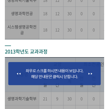
생명과학기술학부
18
12
30
0
0
42
생명과학전공
18
12
30
0
0
42
시스템생명공학전
18
12
30
0
0
42
공
2013학년도 교과과정
교양
최소전공인정
전공명
교
교
전
전
전
계
필
선
필
선
공
생명과학기술학부
21
9
30
0
0
36