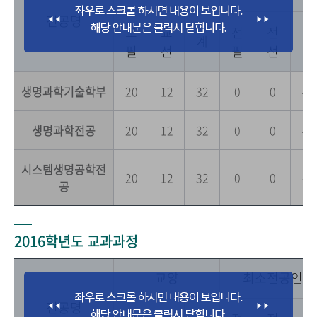
전공명
교
교
전
전
전
계
필
선
필
선
공
생명과학기술학부
20
12
32
0
0
42
생명과학전공
20
12
32
0
0
42
시스템생명공학전
20
12
32
0
0
42
공
2016학년도 교과과정
교양
최소전공인정
전공명