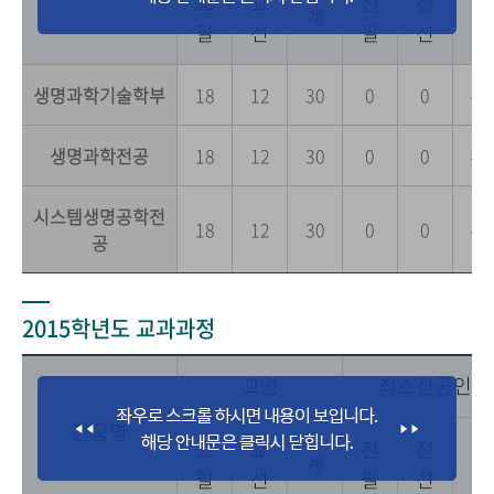
교
교
전
전
전
계
필
선
필
선
공
생명과학기술학부
18
12
30
0
0
42
생명과학전공
18
12
30
0
0
42
시스템생명공학전
18
12
30
0
0
42
공
2015학년도 교과과정
교양
최소전공인정
전공명
교
교
전
전
전
계
필
선
필
선
공