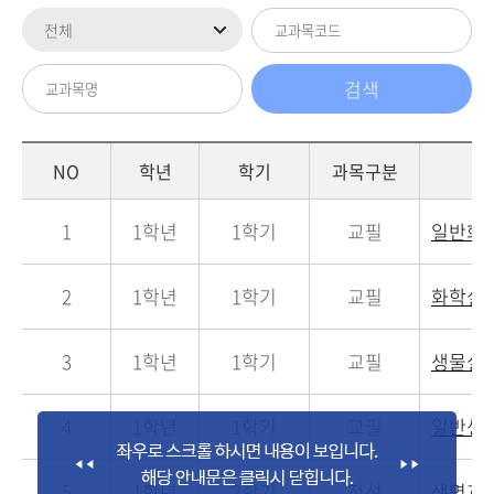
NO
학년
학기
과목구분
1
1학년
1학기
교필
일반화
2
1학년
1학기
교필
화학실
3
1학년
1학기
교필
생물실
4
1학년
1학기
교필
일반생
5
1학년
2학기
전선
생명과