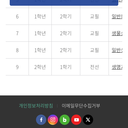
6
1학년
2학기
교필
일반화
7
1학년
2학기
교필
생물실
8
1학년
2학기
교필
일반생
9
2학년
1학기
전선
생명과
개인정보처리방침
이메일무단수집거부